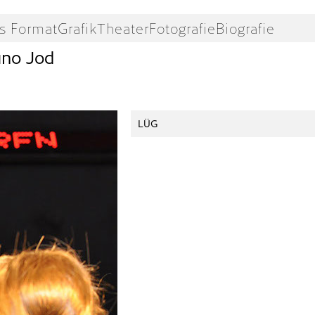
s Format
Grafik
Theater
Fotografie
Biografie
uno Jod
LÜG