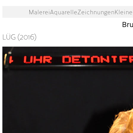
Malerei
Aquarelle
Zeichnungen
Kleine
Br
LÜG (2016)